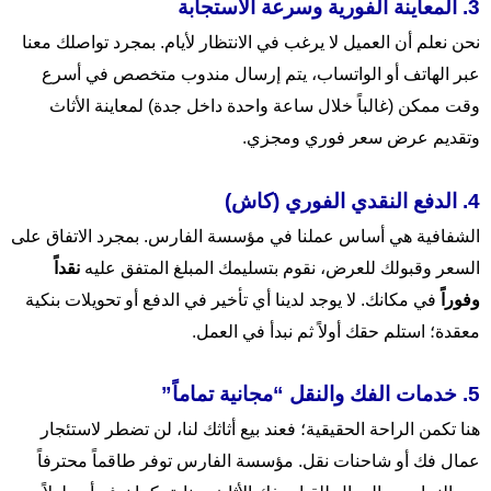
3. المعاينة الفورية وسرعة الاستجابة
نحن نعلم أن العميل لا يرغب في الانتظار لأيام. بمجرد تواصلك معنا
عبر الهاتف أو الواتساب، يتم إرسال مندوب متخصص في أسرع
وقت ممكن (غالباً خلال ساعة واحدة داخل جدة) لمعاينة الأثاث
وتقديم عرض سعر فوري ومجزي.
4. الدفع النقدي الفوري (كاش)
الشفافية هي أساس عملنا في مؤسسة الفارس. بمجرد الاتفاق على
السعر وقبولك للعرض، نقوم بتسليمك المبلغ المتفق عليه
نقداً
وفوراً
في مكانك. لا يوجد لدينا أي تأخير في الدفع أو تحويلات بنكية
معقدة؛ استلم حقك أولاً ثم نبدأ في العمل.
5. خدمات الفك والنقل “مجانية تماماً”
هنا تكمن الراحة الحقيقية؛ فعند بيع أثاثك لنا، لن تضطر لاستئجار
عمال فك أو شاحنات نقل. مؤسسة الفارس توفر طاقماً محترفاً